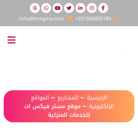
info@brmgina.com
+201556000180
موقع مستر فيكس ات للخدمات
المنزلية
الرئيسية
⇜
المشاريع
⇜
المواقع
الإلكترونية
⇜
موقع مستر فيكس ات
للخدمات المنزلية