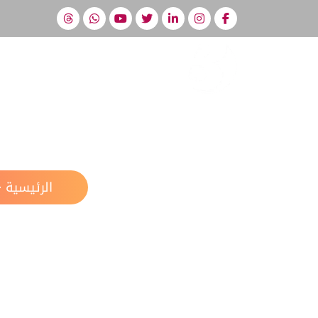
ا
مو
الرئيسية
⇜