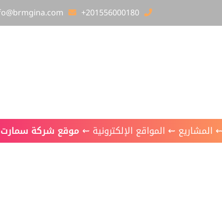
nfo@brmgina.com
+201556000180
لرئيسية
عن برمجينا
خدماتنا
أعمالنا
قع شركة سمارت ماركتين
المشاريع
⇜
المواقع الإلكترونية
⇜
موقع شركة سمارت م