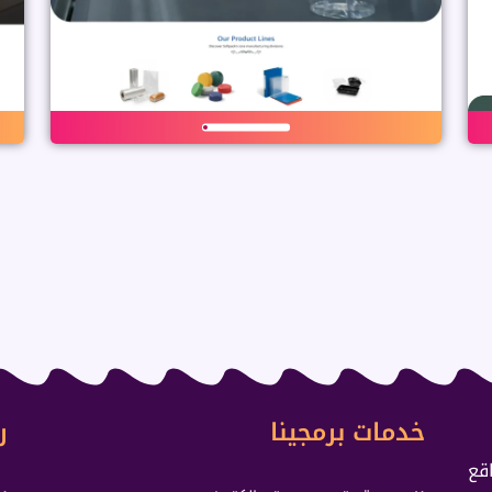
خدمات برمجينا
ر
قع