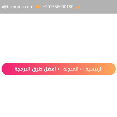
nfo@brmgina.com
+201556000180
الرئيسية
عن برمجينا
خدماتنا
أعمالنا
أفضل طرق البرمجة
الرئيسية
⇜
المدونة
⇜
أفضل طرق البرمجة