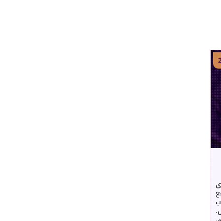
ى
ع
ب
.
ي